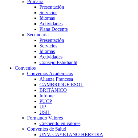
Primaria
Presentación
Servicios
Idiomas
Actividades
Plana Docente
Secundaria
Presentación
Servicios
Idiomas
Actividades
Consejo Estudiantil
Convenios
Convenios Academicos
Alianza Francesa
CAMBRIDGE ESOL
BRITÁNICO
Infopuc
PUCP
UP
USIL
Formando Valores
Creciendo en valores
Convenios de Salud
UNV. CAYETANO HEREDIA