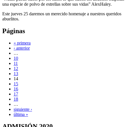
una especie de polvo de estrellas sobre sus vidas” AlexHaley.
Este jueves 25 daremos un merecido homenaje a nuestros queridos
abuelitos.
Páginas
« primera
‹ anterior
…
10
11
12
13
14
15
16
17
18
…
siguiente ›
última »
ADMISIÓN 2020