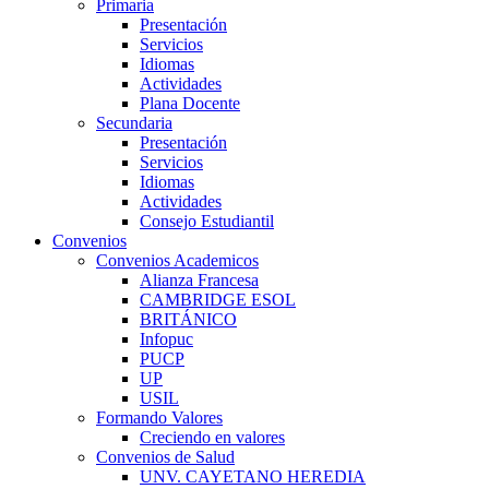
Primaria
Presentación
Servicios
Idiomas
Actividades
Plana Docente
Secundaria
Presentación
Servicios
Idiomas
Actividades
Consejo Estudiantil
Convenios
Convenios Academicos
Alianza Francesa
CAMBRIDGE ESOL
BRITÁNICO
Infopuc
PUCP
UP
USIL
Formando Valores
Creciendo en valores
Convenios de Salud
UNV. CAYETANO HEREDIA