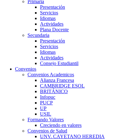
Primaria
Presentación
Servicios
Idiomas
Actividades
Plana Docente
Secundaria
Presentación
Servicios
Idiomas
Actividades
Consejo Estudiantil
Convenios
Convenios Academicos
Alianza Francesa
CAMBRIDGE ESOL
BRITÁNICO
Infopuc
PUCP
UP
USIL
Formando Valores
Creciendo en valores
Convenios de Salud
UNV. CAYETANO HEREDIA