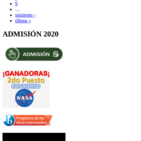
9
…
siguiente ›
última »
ADMISIÓN 2020