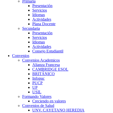
Primaria
Presentación
Servicios
Idiomas
Actividades
Plana Docente
Secundaria
Presentación
Servicios
Idiomas
Actividades
Consejo Estudiantil
Convenios
Convenios Academicos
Alianza Francesa
CAMBRIDGE ESOL
BRITÁNICO
Infopuc
PUCP
UP
USIL
Formando Valores
Creciendo en valores
Convenios de Salud
UNV. CAYETANO HEREDIA