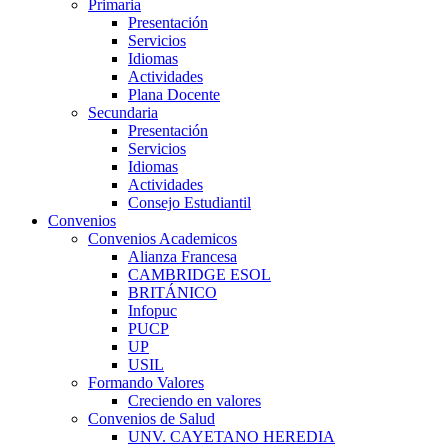
Primaria
Presentación
Servicios
Idiomas
Actividades
Plana Docente
Secundaria
Presentación
Servicios
Idiomas
Actividades
Consejo Estudiantil
Convenios
Convenios Academicos
Alianza Francesa
CAMBRIDGE ESOL
BRITÁNICO
Infopuc
PUCP
UP
USIL
Formando Valores
Creciendo en valores
Convenios de Salud
UNV. CAYETANO HEREDIA